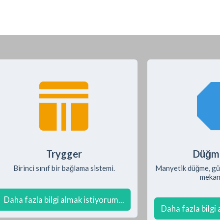
Trygger
Düğmel
Birinci sınıf bir bağlama sistemi.
Manyetik düğme, güve
mekan
Daha fazla bilgi almak istiyorum...
Daha fazla bilgi 