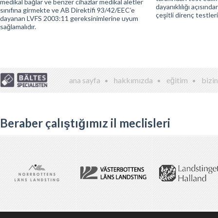
medikal bağlar ve benzer cihazlar medikal aletler
dayanıklılığı açısınd
sınıfına girmekte ve AB Direktifi 93/42/EEC’e
çeşitli direnç testle
dayanan LVFS 2003:11 gereksinimlerine uyum
sağlamalıdır.
ana sayfa
hakkımızda
eğitim
bizim
Beraber çalıştığımız il meclisleri