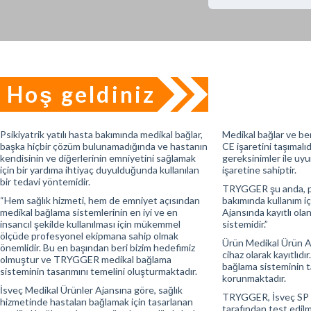
Hoş geldiniz
Psikiyatrik yatılı hasta bakımında medikal bağlar,
Medikal bağlar ve ben
başka hiçbir çözüm bulunamadığında ve hastanın
CE işaretini taşımal
kendisinin ve diğerlerinin emniyetini sağlamak
gereksinimler ile uyu
için bir yardıma ihtiyaç duyulduğunda kullanılan
işaretine sahiptir.
bir tedavi yöntemidir.
TRYGGER şu anda, psi
“Hem sağlık hizmeti, hem de emniyet açısından
bakımında kullanım i
medikal bağlama sistemlerinin en iyi ve en
Ajansında kayıtlı ol
insancıl şekilde kullanılması için mükemmel
sistemidir.”
ölçüde profesyonel ekipmana sahip olmak
Ürün Medikal Ürün Aj
önemlidir. Bu en başından beri bizim hedefimiz
cihaz olarak kayıtlı
olmuştur ve TRYGGER medikal bağlama
bağlama sisteminin t
sisteminin tasarımını temelini oluşturmaktadır.
korunmaktadır.
İsveç Medikal Ürünler Ajansına göre, sağlık
TRYGGER, İsveç SP 
hizmetinde hastaları bağlamak için tasarlanan
tarafından test edilm